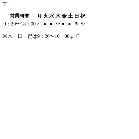
す。
営業時間
月
火
水
木
金
土
日
祝
9：20〜18：00
×
●
●
※
●
●
※
※
※木・日・祝は9：20〜16：00まで