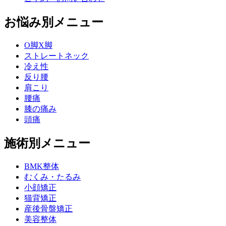
お悩み別メニュー
O脚X脚
ストレートネック
冷え性
反り腰
肩こり
腰痛
膝の痛み
頭痛
施術別メニュー
BMK整体
むくみ・たるみ
小顔矯正
猫背矯正
産後骨盤矯正
美容整体