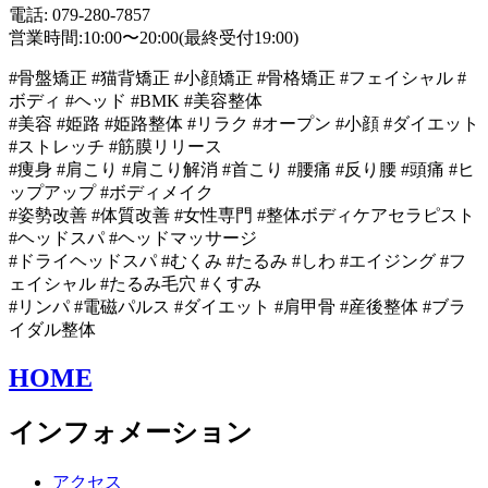
電話: 079-280-7857
営業時間:10:00〜20:00(最終受付19:00)
#骨盤矯正 #猫背矯正 #小顔矯正 #骨格矯正 #フェイシャル #
ボディ #ヘッド #BMK #美容整体
#美容 #姫路 #姫路整体 #リラク #オープン #小顔 #ダイエット
#ストレッチ #筋膜リリース
#痩身 #肩こり #肩こり解消 #首こり #腰痛 #反り腰 #頭痛 #ヒ
ップアップ #ボディメイク
#姿勢改善 #体質改善 #女性専門 #整体ボディケアセラピスト
#ヘッドスパ #ヘッドマッサージ
#ドライヘッドスパ #むくみ #たるみ #しわ #エイジング #フ
ェイシャル #たるみ毛穴 #くすみ
#リンパ #電磁パルス #ダイエット #肩甲骨 #産後整体 #ブラ
イダル整体
HOME
インフォメーション
アクセス