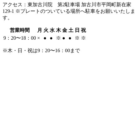
アクセス：東加古川院 第2駐車場 加古川市平岡町新在家
129-1 ※プレートのついている場所へ駐車をお願いいたしま
す。
営業時間
月
火
水
木
金
土
日
祝
9：20〜18：00
×
●
●
※
●
●
※
※
※木・日・祝は9：20〜16：00まで