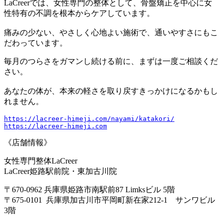
LaCreerでは、女性専門の整体として、骨盤矯正を中心に女
性特有の不調を根本からケアしています。
痛みの少ない、やさしく心地よい施術で、通いやすさにもこ
だわっています。
毎月のつらさをガマンし続ける前に、まずは一度ご相談くだ
さい。
あなたの体が、本来の軽さを取り戻すきっかけになるかもし
れません。
https://lacreer-himeji.com/nayami/katakori/
https://lacreer-himeji.com
《店舗情報》
女性専門整体LaCreer
LaCreer姫路駅前院・東加古川院
〒670-0962 兵庫県姫路市南駅前87 Limksビル 5階
〒675-0101 兵庫県加古川市平岡町新在家212-1 サンワビル
3階