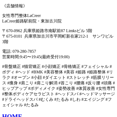
《店舗情報》
女性専門整体LaCreer
LaCreer姫路駅前院・東加古川院
〒670-0962 兵庫県姫路市南駅前87 Limksビル 5階
〒675-0101 兵庫県加古川市平岡町新在家212-1 サンワビル
3階
電話: 079-280-7857
営業時間:9:45〜19:45(最終受付19:00)
#骨盤矯正 #猫背矯正 #小顔矯正 #骨格矯正 #フェイシャル #
ボディ #ヘッド #BMK #美容整体 #美容 #姫路 #姫路整体 #リ
ラク #オープン #小顔 #ダイエット #ストレッチ #筋膜リリー
ス #痩身 #肩こり #肩こり解消 #首こり #腰痛 #反り腰 #頭痛 #
ヒップアップ #ボディメイク #姿勢改善 #体質改善 #女性専門
#整体ボディケアセラピスト #ヘッドスパ #ヘッドマッサージ
#ドライヘッドスパ #むくみ #たるみ #しわ #エイジング #フ
ェイシャル #たるみ
HOME