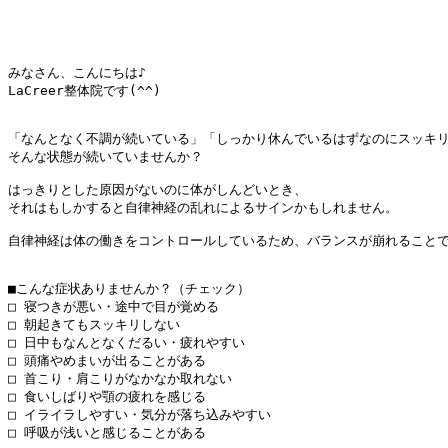
みなさん、こんにちは♪

LaCreer整体院です(^^)

「なんとなく不調が続いている」「しっかり休んでいるはずなのにスッキリ
そんな状態が続いていませんか？

はっきりとした原因がないのに体がしんどいとき、

それはもしかすると自律神経の乱れによるサインかもしれません。

自律神経は体の働きをコントロールしているため、バランスが崩れることで
■こんな症状ありませんか？（チェック）

□ 寝つきが悪い・途中で目が覚める

□ 朝起きてもスッキリしない

□ 日中もなんとなくだるい・疲れやすい

□ 頭痛やめまいが出ることがある

□ 首こり・肩こりがなかなか取れない

□ 食いしばりや顎の疲れを感じる

□ イライラしやすい・気分が落ち込みやすい

□ 呼吸が浅いと感じることがある
