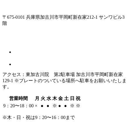
〒675-0101 兵庫県加古川市平岡町新在家212-1 サンワビル3
階
アクセス：東加古川院 第2駐車場 加古川市平岡町新在家
129-1 ※プレートのついている場所へ駐車をお願いいたしま
す。
営業時間
月
火
水
木
金
土
日
祝
9：20〜18：00
×
●
●
※
●
●
※
※
※木・日・祝は9：20〜16：00まで