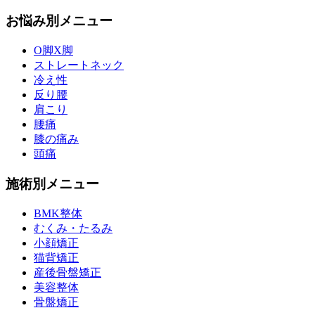
お悩み別メニュー
O脚X脚
ストレートネック
冷え性
反り腰
肩こり
腰痛
膝の痛み
頭痛
施術別メニュー
BMK整体
むくみ・たるみ
小顔矯正
猫背矯正
産後骨盤矯正
美容整体
骨盤矯正