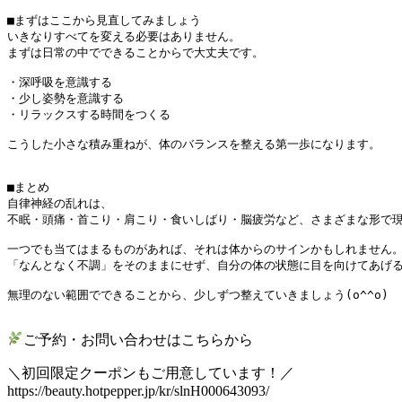
■まずはここから見直してみましょう

いきなりすべてを変える必要はありません。

まずは日常の中でできることからで大丈夫です。

・深呼吸を意識する

・少し姿勢を意識する

・リラックスする時間をつくる

こうした小さな積み重ねが、体のバランスを整える第一歩になります。

■まとめ

自律神経の乱れは、

不眠・頭痛・首こり・肩こり・食いしばり・脳疲労など、さまざまな形で現
一つでも当てはまるものがあれば、それは体からのサインかもしれません。
「なんとなく不調」をそのままにせず、自分の体の状態に目を向けてあげる
無理のない範囲でできることから、少しずつ整えていきましょう(o^^o)

ご予約・お問い合わせはこちらから
＼初回限定クーポンもご用意しています！／
https://beauty.hotpepper.jp/kr/slnH000643093/