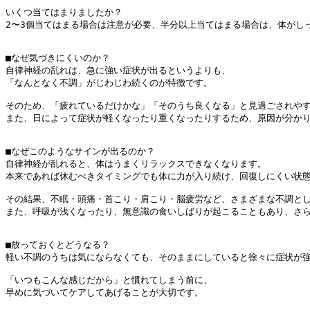
いくつ当てはまりましたか？

2〜3個当てはまる場合は注意が必要、半分以上当てはまる場合は、体がし
■なぜ気づきにくいのか？

自律神経の乱れは、急に強い症状が出るというよりも、

「なんとなく不調」がじわじわ続くのが特徴です。

そのため、「疲れているだけかな」「そのうち良くなる」と見過ごされやす
また、日によって症状が軽くなったり重くなったりするため、原因が分かり
■なぜこのようなサインが出るのか？

自律神経が乱れると、体はうまくリラックスできなくなります。

本来であれば休むべきタイミングでも体に力が入り続け、回復しにくい状態
その結果、不眠・頭痛・首こり・肩こり・脳疲労など、さまざまな不調とし
また、呼吸が浅くなったり、無意識の食いしばりが起こることもあり、さら
■放っておくとどうなる？

軽い不調のうちは気にならなくても、そのままにしていると徐々に症状が強
「いつもこんな感じだから」と慣れてしまう前に、

早めに気づいてケアしてあげることが大切です。
