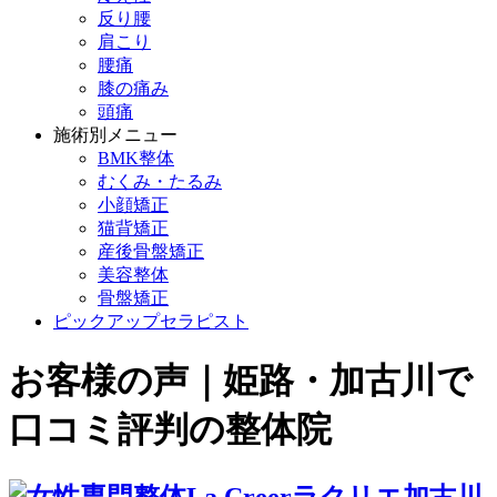
反り腰
肩こり
腰痛
膝の痛み
頭痛
施術別メニュー
BMK整体
むくみ・たるみ
小顔矯正
猫背矯正
産後骨盤矯正
美容整体
骨盤矯正
ピックアップセラピスト
お客様の声｜姫路・加古川で
口コミ評判の整体院