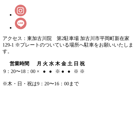
アクセス：東加古川院 第2駐車場 加古川市平岡町新在家
129-1 ※プレートのついている場所へ駐車をお願いいたしま
す。
営業時間
月
火
水
木
金
土
日
祝
9：20〜18：00
×
●
●
※
●
●
※
※
※木・日・祝は9：20〜16：00まで